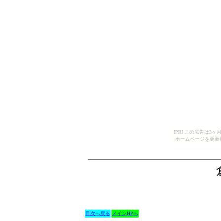
[PR] この広告は
ホームページを更新
目次へ戻る
メインHPへ