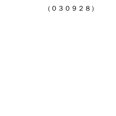
（０３０９２８）